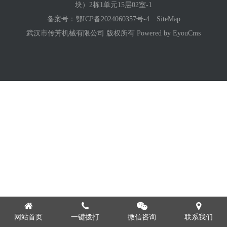
块）2栋1单元15层02室-1
备案号：
鄂ICP备2024060357号-4
SiteMap
武汉市传芳机械有限公司 版权所有
Powered by EyouCms
网站首页
一键拨打
微信咨询
联系我们