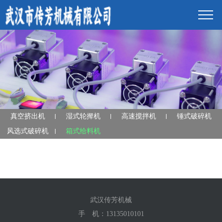
真空挤出机
湿式轮撵机
高速搅拌机
锤式破碎机
风选式破碎机
箱式给料机
武汉传芳机械
手 机：
13135010101