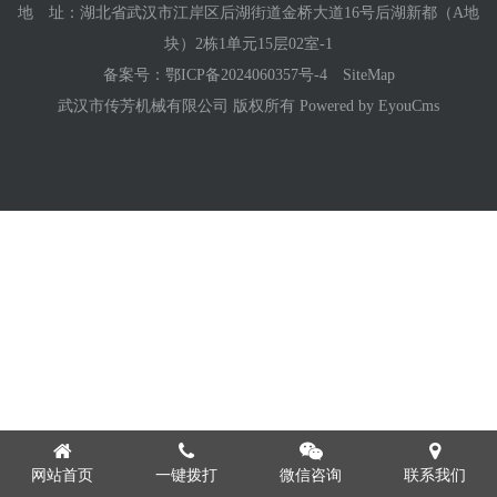
地 址：湖北省武汉市江岸区后湖街道金桥大道16号后湖新都（A地
块）2栋1单元15层02室-1
备案号：
鄂ICP备2024060357号-4
SiteMap
武汉市传芳机械有限公司 版权所有
Powered by EyouCms
网站首页
一键拨打
微信咨询
联系我们