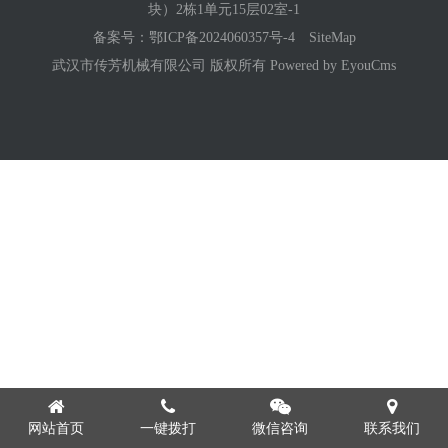
块）2栋1单元15层02室-1
备案号：
鄂ICP备2024060357号-4
SiteMap
武汉市传芳机械有限公司 版权所有
Powered by EyouCms
网站首页
一键拨打
微信咨询
联系我们