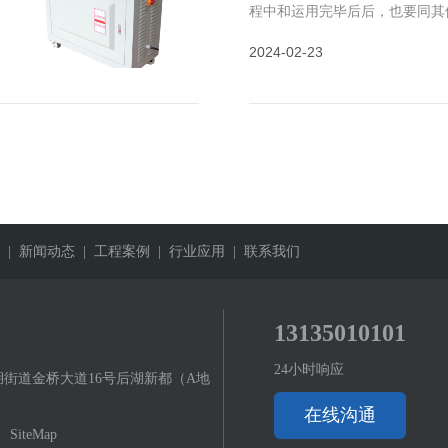
程中和运用完毕后后，也要同其
养护，然后延伸硫化机的运用
2024-02-23
硫化机的保
| 新闻动态
| 工程案例
| 行业应用
| 联系我们
13135010101
24小时响应
街道金桥大道16号后湖新都（A地
在线沟通
SiteMap