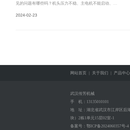
见的问题有哪些吗？机头压力不稳、主电机不能启动、主
机电流不稳和润滑油压偏低，下面是详细的介绍。 1、
2024-02-23
机头压力
网站首页
| 关于我们
| 产品中心
武汉传芳机械
手 机：
13135010101
地 址：湖北省武汉市江岸区后湖
块）2栋1单元15层02室-1
备案号：
鄂ICP备2024060357号-4