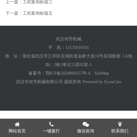
上一篇：工程案例标题三
下一篇：工程案例标题五
武汉传芳机械
手 机：
13135010101
地 址：湖北省武汉市江岸区后湖街道金桥大道16号后湖新都（A地
块）2栋1单元15层02室-1
备案号：
鄂ICP备2024060357号-4
SiteMap
武汉市传芳机械有限公司 版权所有
Powered by EyouCms
网站首页
一键拨打
微信咨询
联系我们